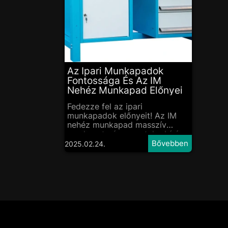
Az Ipari Munkapadok
Fontossága És Az IM
Nehéz Munkapad Előnyei
Fedezze fel az ipari
munkapadok előnyeit! Az IM
nehéz munkapad masszív
szerkezete és nagy teherbírása
ideális választás műhelyekbe
2025.02.24.
és gyártósorokra. Ismerje meg
a legjobb munkapadokat még
ma!